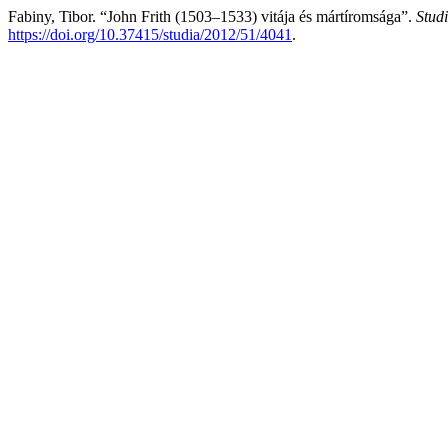
Fabiny, Tibor. “John Frith (1503–1533) vitája és mártíromsága”.
Studi
https://doi.org/10.37415/studia/2012/51/4041
.