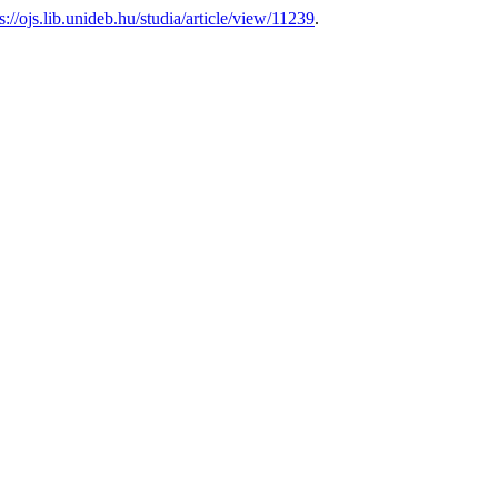
s://ojs.lib.unideb.hu/studia/article/view/11239
.