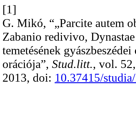
[1]
G. Mikó, “„Parcite autem o
Zabanio redivivo, Dynastae
temetésének gyászbeszédei é
orációja”,
Stud.litt.
, vol. 52
2013, doi:
10.37415/studia