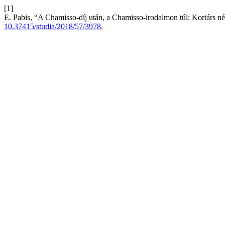
[1]
E. Pabis, “A Chamisso-díj után, a Chamisso-irodalmon túl: Kortárs n
10.37415/studia/2018/57/3978
.