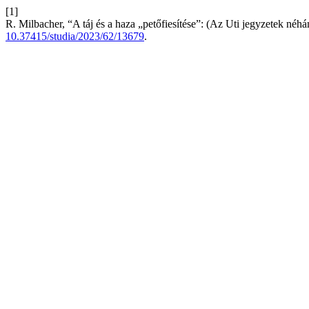
[1]
R. Milbacher, “A táj és a haza „petőfiesítése”: (Az Uti jegyzetek néh
10.37415/studia/2023/62/13679
.