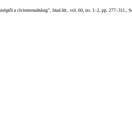
ségtől a cívismentalitásig”,
Stud.litt.
, vol. 60, no. 1–2, pp. 277–311., 