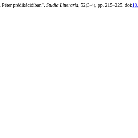
 Péter prédikációiban”,
Studia Litteraria
, 52(3-4), pp. 215–225. doi:
10