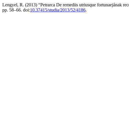
Lengyel, R. (2013) “Petrarca De remediis utriusque fortunaejának re
pp. 58–66. doi:
10.37415/studia/2013/52/4186
.