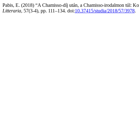
Pabis, E. (2018) “A Chamisso-díj után, a Chamisso-irodalmon túl: Ko
Litteraria
, 57(3-4), pp. 111–134. doi:
10.37415/studia/2018/57/3978
.