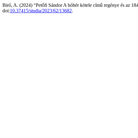
Biró, A. (2024) “Petőfi Sándor A hóhér kötele című regénye és az 18
doi:
10.37415/studia/2023/62/13682
.