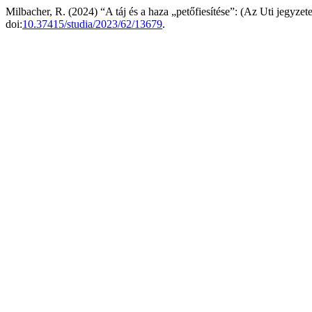
Milbacher, R. (2024) “A táj és a haza „petőfiesítése”: (Az Uti jegyz
doi:
10.37415/studia/2023/62/13679
.