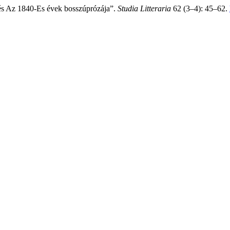
 és Az 1840-Es évek bosszúprózája”.
Studia Litteraria
62 (3–4): 45–62.