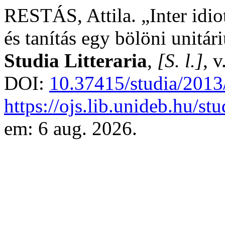
RESTÁS, Attila. „Inter idio
és tanítás egy bölöni unitár
Studia Litteraria
,
[S. l.]
, 
DOI:
10.37415/studia/2013
https://ojs.lib.unideb.hu/st
em: 6 aug. 2026.