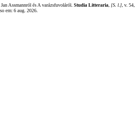
n Assmannról és A varázsfuvoláról.
Studia Litteraria
,
[S. l.]
, v. 54
sso em: 6 aug. 2026.