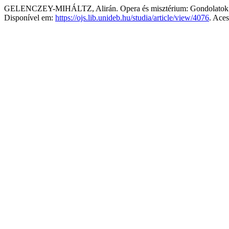
GELENCZEY-MIHÁLTZ, Alirán. Opera és misztérium: Gondolatok Ja
Disponível em:
https://ojs.lib.unideb.hu/studia/article/view/4076
. Ace