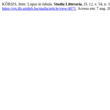
KŐRIZS, Imre. Lupus in fabula.
Studia Litteraria
,
[S. l.]
, v. 54, n.
https://ojs.lib.unideb.hu/studia/article/view/4071
. Acesso em: 7 aug. 2