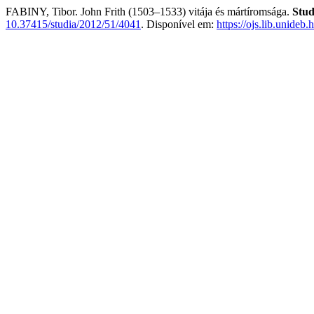
FABINY, Tibor. John Frith (1503–1533) vitája és mártíromsága.
Stud
10.37415/studia/2012/51/4041
. Disponível em:
https://ojs.lib.unideb.