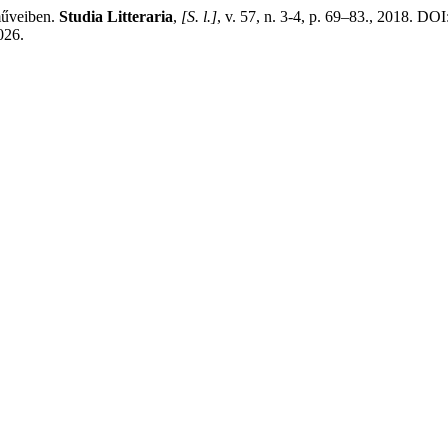
műveiben.
Studia Litteraria
,
[S. l.]
, v. 57, n. 3-4, p. 69–83., 2018. DOI
026.