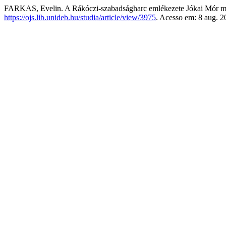
FARKAS, Evelin. A Rákóczi-szabadságharc emlékezete Jókai Mór 
https://ojs.lib.unideb.hu/studia/article/view/3975
. Acesso em: 8 aug. 2