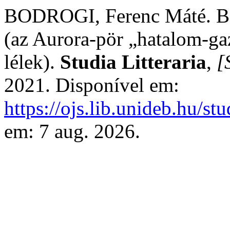
BODROGI, Ferenc Máté. Baj
(az Aurora-pör „hatalom-gaz
lélek).
Studia Litteraria
,
[S
2021. Disponível em:
https://ojs.lib.unideb.hu/st
em: 7 aug. 2026.