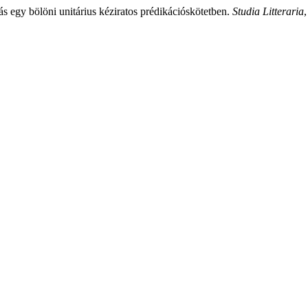
ítás egy bölöni unitárius kéziratos prédikációskötetben.
Studia Litteraria