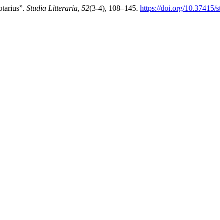
tarius”.
Studia Litteraria
,
52
(3-4), 108–145.
https://doi.org/10.37415/