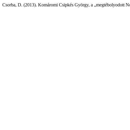
Csorba, D. (2013). Komáromi Csipkés György, a „megtébolyodott No