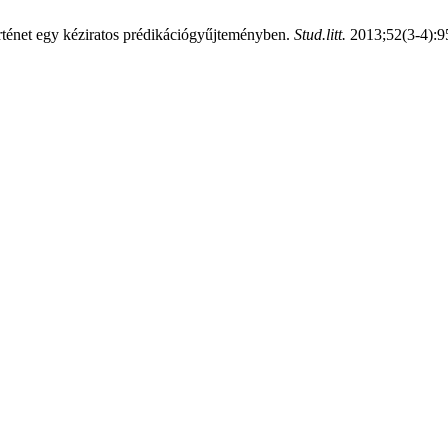
énet egy kéziratos prédikációgyűjteményben.
Stud.litt.
2013;52(3-4):9