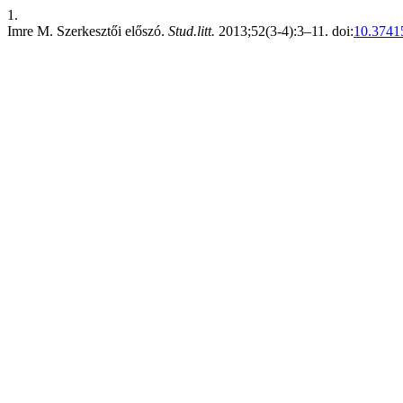
1.
Imre M. Szerkesztői előszó.
Stud.litt.
2013;52(3-4):3–11. doi:
10.3741