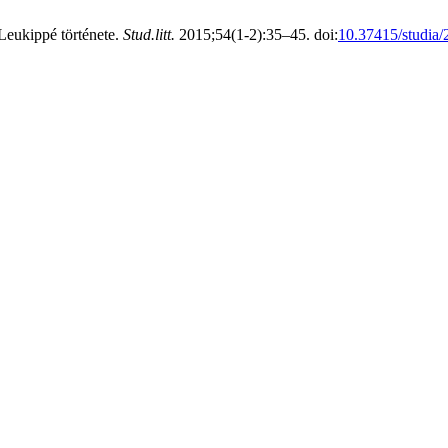
 Leukippé története.
Stud.litt.
2015;54(1-2):35–45. doi:
10.37415/studia