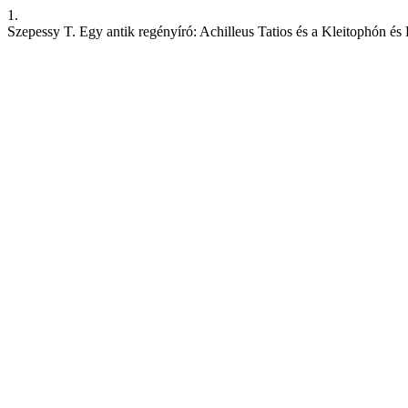
1.
Szepessy T. Egy antik regényíró: Achilleus Tatios és a Kleitophón és