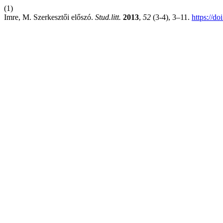
(1)
Imre, M. Szerkesztői előszó.
Stud.litt.
2013
,
52
(3-4), 3–11.
https://d