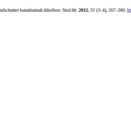
dschutter kutatásainak tükrében.
Stud.litt.
2012
,
51
(3–4), 267–280.
ht