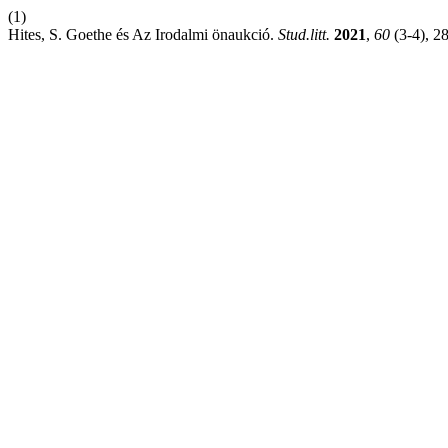
(1)
Hites, S. Goethe és Az Irodalmi önaukció.
Stud.litt.
2021
,
60
(3-4), 2