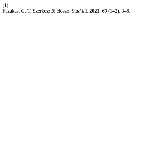
(1)
Fazakas, G. T. Szerkesztői előszó.
Stud.litt.
2021
,
60
(1–2), 3–6.