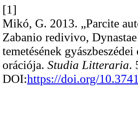
[1]
Mikó, G. 2013. „Parcite au
Zabanio redivivo, Dynastae
temetésének gyászbeszédei é
orációja.
Studia Litteraria
.
DOI:
https://doi.org/10.37