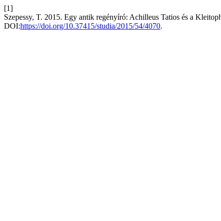
[1]
Szepessy, T. 2015. Egy antik regényíró: Achilleus Tatios és a Kleito
DOI:
https://doi.org/10.37415/studia/2015/54/4070
.