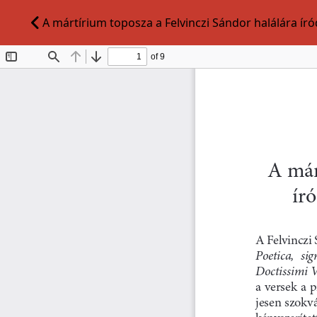
A mártírium toposza a Felvinczi Sándor halálára í