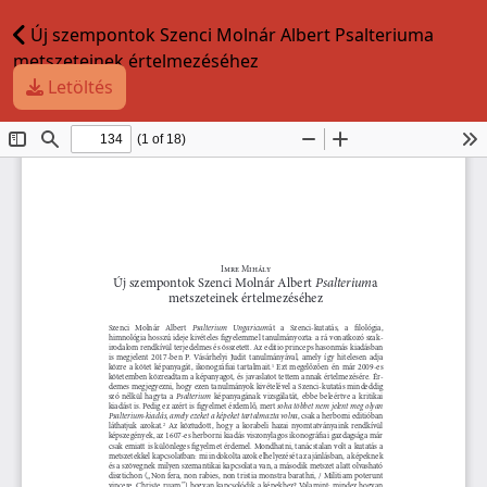
Új szempontok Szenci Molnár Albert Psalteriuma
metszeteinek értelmezéséhez
Letöltés