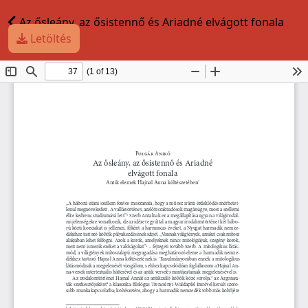
Az ősleány, az ősistennő és Ariadné elvágott fonala
Letöltés