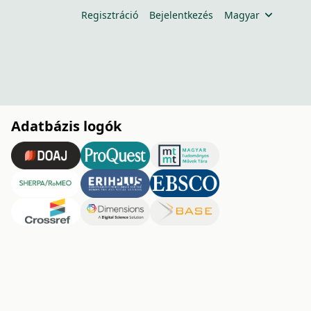
Regisztráció
Bejelentkezés
Magyar
Adatbázis logók