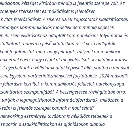
ációnak kétséget kizáróan mindig is jelentős szerepe volt. Az
ézmények szerkezetét és működését is jelentősen
nyitás felerősödését. A sikeres üzleti kapcsolatok kialakításának
agyományos kommunikációs modellek nem mindig képesek
einek. Ezen elvárásokhoz adaptált kommunikációs folyamatok és
itálhatnak, hanem a felsőoktatásban részt vevő hallgatók
zésként fogalmaztuk meg, hogy feltárjuk, milyen kommunikációs
nak érdekében, hogy célunkat megvalósítsuk, kvalitatív kutatást
ést nyerhettünk a vállalatok által képviselt álláspontba a témával
receni Egyetem partnerintézményeivel folytattuk le, 2024 második
án feltárásra kerültek a kommunikációs felületek hatékonysága
csolattartás szempontjából. A beszélgetések rávilágítottak arra,
lt tartják a legmegbízhatóbb információforrásnak, miközben a
edIn) is jelentős szerepet kapnak a napi szintű
s networking események továbbra is nélkülözhetetlenek a
ése során a szakkiállításokon és ajánlásokon alapuló