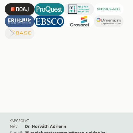
KAPCSOLAT
Név
Dr. Horváth Adrienn
E-mail:
regiokutatasszemle@econ.unideb.hu