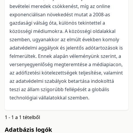
bevételei meredek csökkenést, míg az online
exponenciálisan növekedést mutat a 2008-as
gazdasági válság óta, különös tekintettel a
közösségi médiumokra. A közösségi oldalakkal
szemben, ugyanakkor az elmúlt években komoly
adatvédelmi aggályok és jelentős adótartozások is
felmerültek. Ennek alapán véleményünk szerint, a
versenyegyenlőség megteremtése a médiapiacon,
az adófizetési kötelezettségek teljesítése, valamint
az adatvédelmi szabályok betartása indokolttá
teszi az állam szigorúbb fellépését a globális
technológiai vállalatokkal szemben.
1 - 1 a 1 tételből
Adatbázis logók