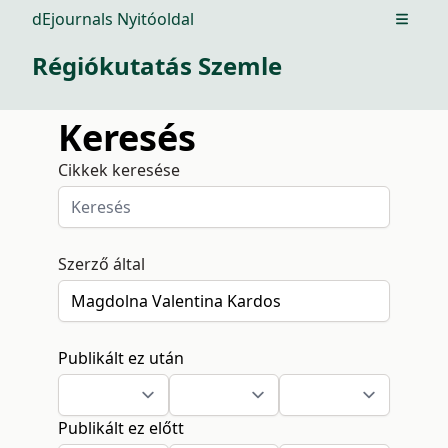
dEjournals Nyitóoldal
Open m
Régiókutatás Szemle
Keresés
Cikkek keresése
Szerző által
Publikált ez után
Publikált ez előtt