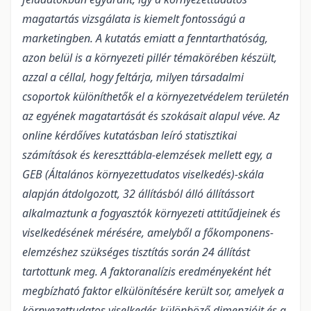
magatartás vizsgálata is kiemelt fontosságú a
marketingben. A kutatás emiatt a fenntarthatóság,
azon belül is a környezeti pillér témakörében készült,
azzal a céllal, hogy feltárja, milyen társadalmi
csoportok különíthetők el a környezetvédelem területén
az egyének magatartását és szokásait alapul véve. Az
online kérdőíves kutatásban leíró statisztikai
számítások és kereszttábla-elemzések mellett egy, a
GEB (Általános környezettudatos viselkedés)-skála
alapján átdolgozott, 32 állításból álló állítássort
alkalmaztunk a fogyasztók környezeti attitűdjeinek és
viselkedésének mérésére, amelyből a főkomponens-
elemzéshez szükséges tisztítás során 24 állítást
tartottunk meg. A faktoranalízis eredményeként hét
megbízható faktor elkülönítésére került sor, amelyek a
környezettudatos viselkedés különböző dimenzióit és a