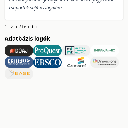
csoportok sajátosságaihoz.
1 - 2 a 2 tételből
Adatbázis logók