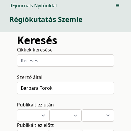
dEjournals Nyitóoldal
Open m
Régiókutatás Szemle
Keresés
Cikkek keresése
Szerző által
Publikált ez után
Publikált ez előtt