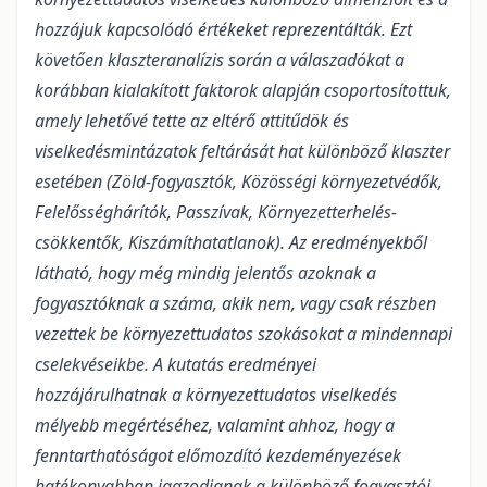
hozzájuk kapcsolódó értékeket reprezentálták. Ezt
követően klaszteranalízis során a válaszadókat a
korábban kialakított faktorok alapján csoportosítottuk,
amely lehetővé tette az eltérő attitűdök és
viselkedésmintázatok feltárását hat különböző klaszter
esetében (Zöld-fogyasztók, Közösségi környezetvédők,
Felelősséghárítók, Passzívak, Környezetterhelés-
csökkentők, Kiszámíthatatlanok). Az eredményekből
látható, hogy még mindig jelentős azoknak a
fogyasztóknak a száma, akik nem, vagy csak részben
vezettek be környezettudatos szokásokat a mindennapi
cselekvéseikbe. A kutatás eredményei
hozzájárulhatnak a környezettudatos viselkedés
mélyebb megértéséhez, valamint ahhoz, hogy a
fenntarthatóságot előmozdító kezdeményezések
hatékonyabban igazodjanak a különböző fogyasztói