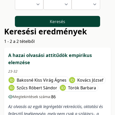
Keresés
Keresési eredmények
1 - 2 a 2 tételből
A hazai olvasási attitűdök empirikus
elemzése
23-32
Bakosné Kiss Virág Ágnes
Kovács József
Szűcs Róbert Sándor
Török Barbara
86
Megtekintések száma:
Az olvasás az egyik legrégebbi rekreációs, oktatási és
fejlesztő tevékenység, mely nem csak a szókincs-, a