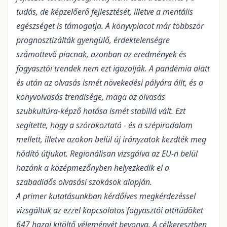
tudás, de képzelőerő fejlesztését, illetve a mentális
egészséget is támogatja. A könyvpiacot már többször
prognosztizálták gyengülő, érdektelenségre
számottevő piacnak, azonban az eredmények és
fogyasztói trendek nem ezt igazolják. A pandémia alatt
és után az olvasás ismét növekedési pályára állt, és a
könyvolvasás trendisége, maga az olvasás
szubkultúra-képző hatása ismét stabillá vált. Ezt
segítette, hogy a szórakoztató - és a szépirodalom
mellett, illetve azokon belül új irányzatok kezdték meg
hódító útjukat. Regionálisan vizsgálva az EU-n belül
hazánk a középmezőnyben helyezkedik el a
szabadidős olvasási szokások alapján.
A primer kutatásunkban kérdőíves megkérdezéssel
vizsgáltuk az ezzel kapcsolatos fogyasztói attitűdöket
647 hazai kitöltő véleményét bevonva. A célkeresztben