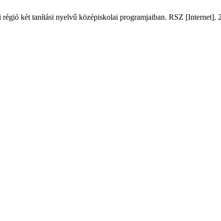
i régió két tanítási nyelvű középiskolai programjaiban. RSZ [Internet].