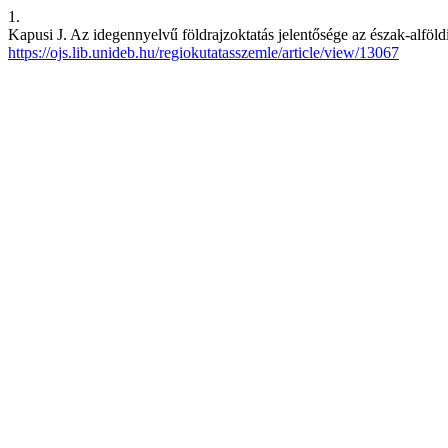
1.
Kapusi J. Az idegennyelvű földrajzoktatás jelentősége az észak-alföld
https://ojs.lib.unideb.hu/regiokutatasszemle/article/view/13067