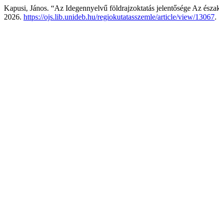
Kapusi, János. “Az Idegennyelvű földrajzoktatás jelentősége Az észak
2026.
https://ojs.lib.unideb.hu/regiokutatasszemle/article/view/13067
.