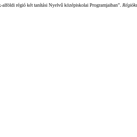
-alföldi régió két tanítási Nyelvű középiskolai Programjaiban”.
Régióku