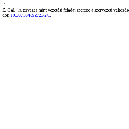
[1]
Z. Gál, “A tervezés mint vezetési feladat szerepe a szervezeti változá
doi:
10.30716/RSZ/25/2/1
.