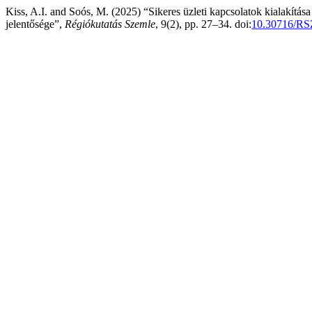
Kiss, A.I. and Soós, M. (2025) “Sikeres üzleti kapcsolatok kialakítá
jelentősége”,
Régiókutatás Szemle
, 9(2), pp. 27–34. doi:
10.30716/RS