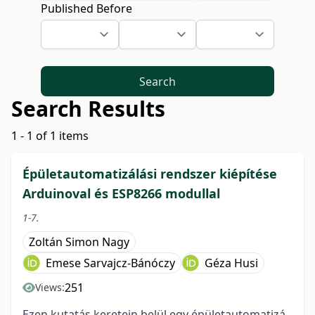
Published Before
Search
Search Results
1 - 1 of 1 items
Épületautomatizálási rendszer kiépítése
Arduinoval és ESP8266 modullal
1-7.
Zoltán Simon Nagy
Emese Sarvajcz-Bánóczy
Géza Husi
251
Views:
Ezen kutatás keretein belül egy épületautomatizá-