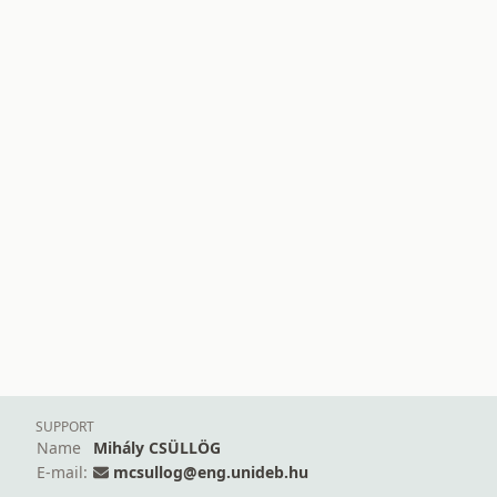
SUPPORT
Name
Mihály CSÜLLÖG
E-mail:
mcsullog@eng.unideb.hu