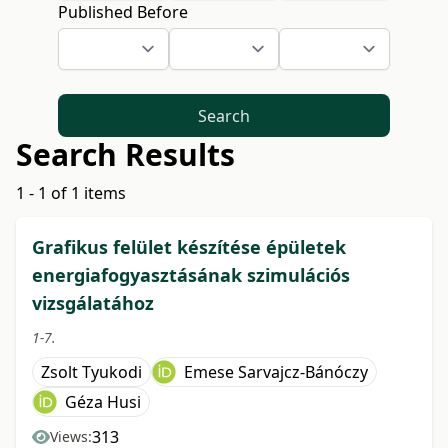
Published Before
Search
Search Results
1 - 1 of 1 items
Grafikus felület készítése épületek
energiafogyasztásának szimulációs
vizsgálatához
1-7.
Zsolt Tyukodi
Emese Sarvajcz-Bánóczy
Géza Husi
313
Views: