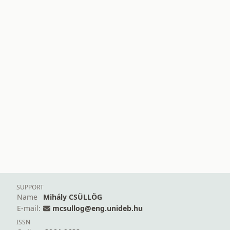
SUPPORT
Name
Mihály CSÜLLÖG
E-mail:
mcsullog@eng.unideb.hu
ISSN