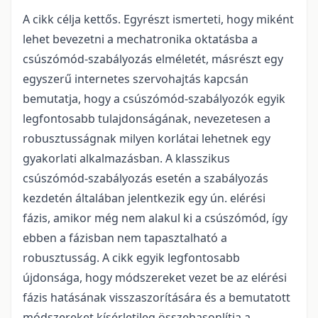
A cikk célja kettős. Egyrészt ismerteti, hogy miként
lehet bevezetni a mechatronika oktatásba a
csúszómód-szabályozás elméletét, másrészt egy
egyszerű internetes szervohajtás kapcsán
bemutatja, hogy a csúszómód-szabályozók egyik
legfontosabb tulajdonságának, nevezetesen a
robusztusságnak milyen korlátai lehetnek egy
gyakorlati alkalmazásban. A klasszikus
csúszómód-szabályozás esetén a szabályozás
kezdetén általában jelentkezik egy ún. elérési
fázis, amikor még nem alakul ki a csúszómód, így
ebben a fázisban nem tapasztalható a
robusztusság. A cikk egyik legfontosabb
újdonsága, hogy módszereket vezet be az elérési
fázis hatásának visszaszorítására és a bemutatott
módszereket kísérletileg összehasonlítja a