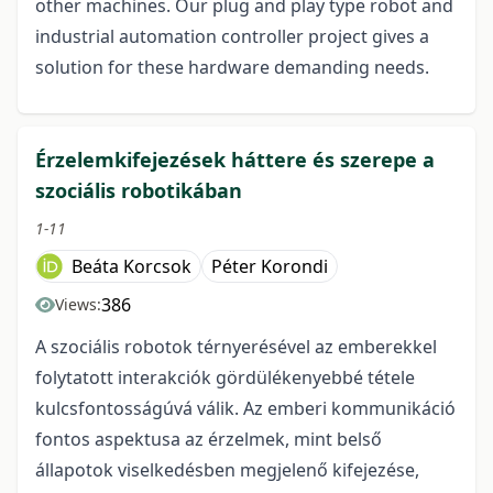
other machines. Our plug and play type robot and
industrial automation controller project gives a
solution for these hardware demanding needs.
Érzelemkifejezések háttere és szerepe a
szociális robotikában
1-11
Beáta Korcsok
Péter Korondi
386
Views:
A szociális robotok térnyerésével az emberekkel
folytatott interakciók gördülékenyebbé tétele
kulcsfontosságúvá válik. Az emberi kommunikáció
fontos aspektusa az érzelmek, mint belső
állapotok viselkedésben megjelenő kifejezése,