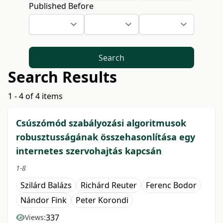
Published Before
Search
Search Results
1 - 4 of 4 items
Csúszómód szabályozási algoritmusok
robusztusságának összehasonlítása egy
internetes szervohajtás kapcsán
1-8
Szilárd Balázs
Richárd Reuter
Ferenc Bodor
Nándor Fink
Peter Korondi
337
Views: