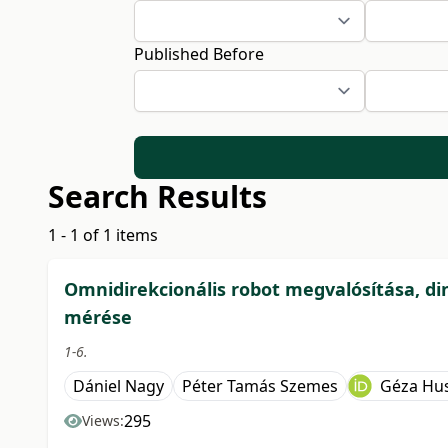
Published Before
Search Results
1 - 1 of 1 items
Omnidirekcionális robot megvalósítása, d
mérése
1-6.
Dániel Nagy
Péter Tamás Szemes
Géza Hus
295
Views: