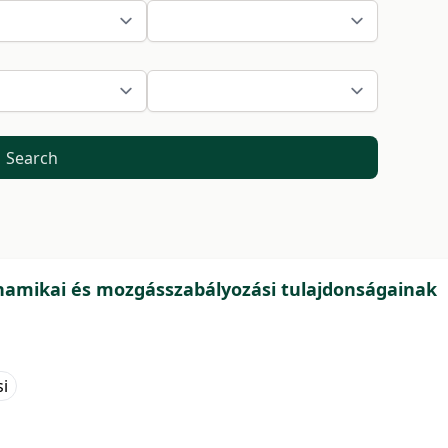
Search
inamikai és mozgásszabályozási tulajdonságainak
i