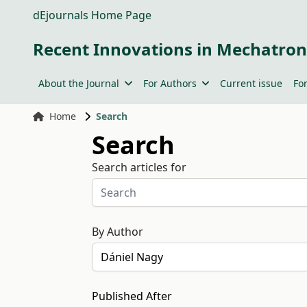
dEjournals Home Page
Recent Innovations in Mechatron
About the Journal
For Authors
Current issue
Fo
Home
Search
Search
Search articles for
By Author
Published After