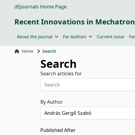
dEjournals Home Page
Recent Innovations in Mechatron
About the Journal
For Authors
Current issue
Fo
Home
Search
Search
Search articles for
By Author
Published After