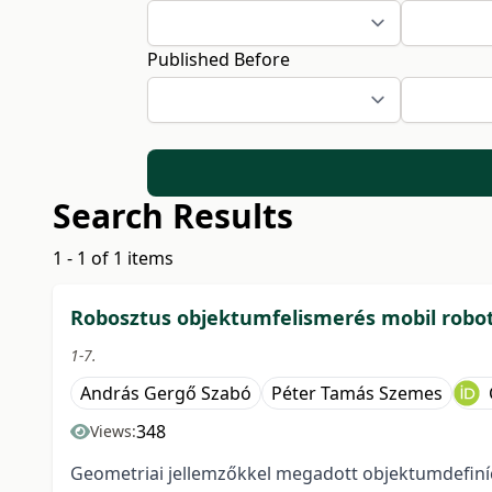
Published Before
Search Results
1 - 1 of 1 items
Robosztus objektumfelismerés mobil robot
1-7.
András Gergő Szabó
Péter Tamás Szemes
348
Views:
Geometriai jellemzőkkel megadott objektumdefiní