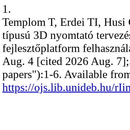
1.
Templom T, Erdei TI, Husi 
típusú 3D nyomtató tervez
fejlesztőplatform felhasznál
Aug. 4 [cited 2026 Aug. 7];
papers"):1-6. Available fro
https://ojs.lib.unideb.hu/rI