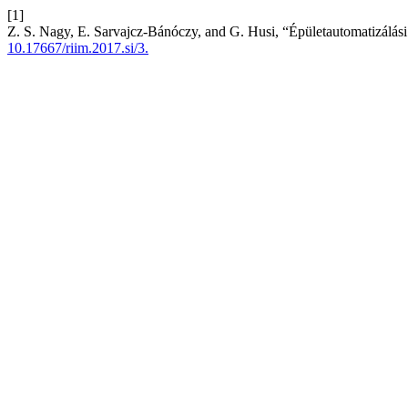
[1]
Z. S. Nagy, E. Sarvajcz-Bánóczy, and G. Husi, “Épületautomatizálás
10.17667/riim.2017.si/3.