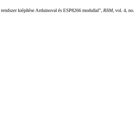
i rendszer kiépítése Arduinoval és ESP8266 modullal”,
RIiM
, vol. 4, n