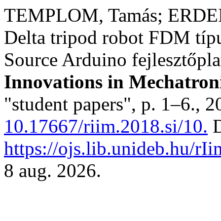
TEMPLOM, Tamás; ERDEI, T
Delta tripod robot FDM típ
Source Arduino fejlesztőpla
Innovations in Mechatron
"student papers", p. 1–6., 
10.17667/riim.2018.si/10.
D
https://ojs.lib.unideb.hu/rI
8 aug. 2026.