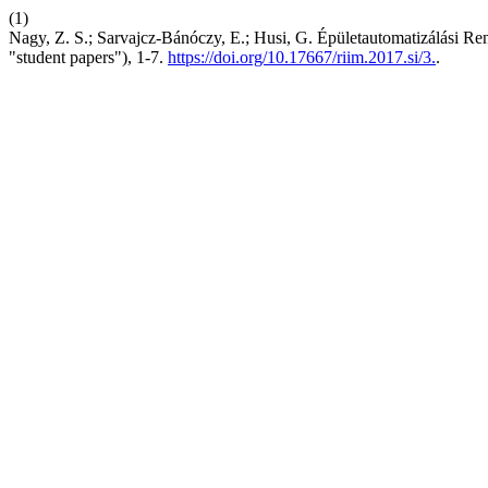
(1)
Nagy, Z. S.; Sarvajcz-Bánóczy, E.; Husi, G. Épületautomatizálási R
"student papers"), 1-7.
https://doi.org/10.17667/riim.2017.si/3.
.