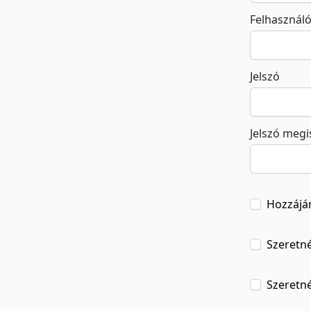
Felhasznál
Jelszó
Jelszó meg
Hozzájá
Szeretné
Szeretné