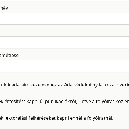
ónév
ismétlése
rulok adataim kezeléséhez az
Adatvédelmi nyilatkozat
szeri
k értesítést kapni új publikációkról, illetve a folyóirat közl
k lektorálási felkéréseket kapni ennél a folyóiratnál.