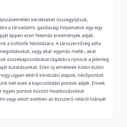
yozáselméleti kérdéseket összegyűjtsük,
lni a társadalmi, gazdasági folyamatok egy-egy
lapját éppen ezen felemás eredmények adják.
 a kollíziók feloldására. A társszerzőség adta
a megoldásokat, vagy akár egymás mellé-, akár
ok összekapcsolásával tágabbra nyissuk a jelenleg
aját kutatásunkat. Ezen új elméletek külön-külön
 hogy ugyan eltérő kiindulási alapok, nézőpontok
ünk ívét ezek a kapcsolódási pontok adják. Ennek
z egyes pontok közötti hivatkozásokkal
ni vagy adott esetben az észszerű reláció hiányát