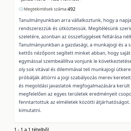
492
Megtekintések száma:
Tanulmányunkban arra vállalkoztunk, hogy a napj
rendszerezzük és ütköztessük. Megítélésünk szeri
szeletére, azonban az összefüggések feltárása nél
Tanulmányunkban a gazdasági, a munkajogi és a szo
kettős nézőpont segített minket abban, hogy saját 
egymással szembeállítva vonjunk le következtetés
oly sok vitával és dilemmával teli munkajogi útker
próbálják áttörni a jogi szabályozás merev keretei
és megoldási javaslatok megfogalmazására került 
megfelelően az egyes területek eredményeit csopo
fenntartottuk az elméletek közötti átjárhatóságot
kimutatni.
1 - 1 a 1 tételből