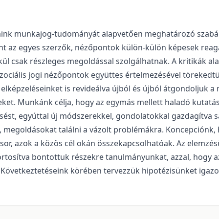
aink munkajog-tudományát alapvetően meghatározó szabál
nt az egyes szerzők, nézőpontok külön-külön képesek reagá
kül csak részleges megoldással szolgálhatnak. A kritikák a
ciális jogi nézőpontok együttes értelmezésével törekedtünk
elképzeléseinket is revideálva újból és újból átgondoljuk 
eket. Munkánk célja, hogy az egymás mellett haladó kutatás
esést, egyúttal új módszerekkel, gondolatokkal gazdagítva s
t, megoldásokat találni a vázolt problémákra. Koncepciónk,
sor, azok a közös cél okán összekapcsolhatóak. Az elemzés
rtosítva bontottuk részekre tanulmányunkat, azzal, hogy a
. Következtetéseink körében tervezzük hipotézisünket igazol