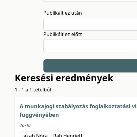
Publikált ez után
Publikált ez előtt
Keresési eredmények
1 - 1 a 1 tételből
A munkajogi szabályozás foglalkoztatási v
függvényében
26-40
Jakab Nóra
Rab Henriett